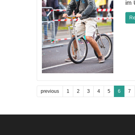
im 
Re
previous
1
2
3
4
5
6
7