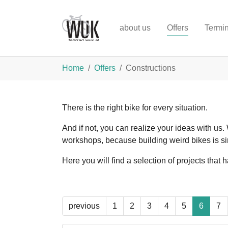
Skip to main content
about us
Offers
Termi
You are here:
Home
Offers
Constructions
There is the right bike for every situation.
And if not, you can realize your ideas with us
workshops, because building weird bikes is si
Here you will find a selection of projects tha
previous
1
2
3
4
5
6
7