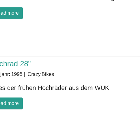
ad more
chrad 28"
jahr:
1995
|
Crazy.Bikes
es der frühen Hochräder aus dem WUK
ad more