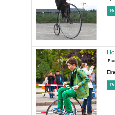
Re
Ho
Bau
Ein
Re