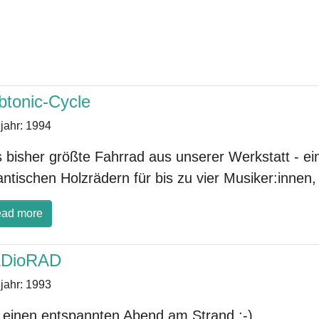
btonic-Cycle
jahr:
1994
 bisher größte Fahrrad aus unserer Werkstatt - e
antischen Holzrädern für bis zu vier Musiker:inn
ad more
DioRAD
jahr:
1993
 einen entspannten Abend am Strand ;-)