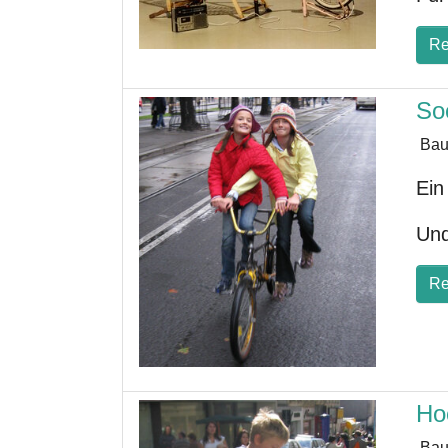
Re
So
Bau
Ein
Und
Re
Ho
Bau