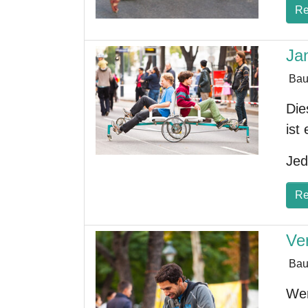
Re
Ja
Bau
Die
ist
Jed
Re
Ve
Bau
Wer