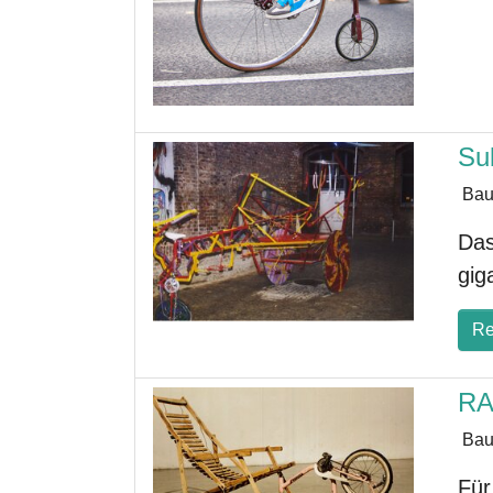
Su
Bau
Das
gig
Re
RA
Bau
Für