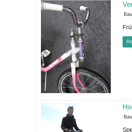
Ve
Bau
Frü
Re
Ho
Bau
Spe