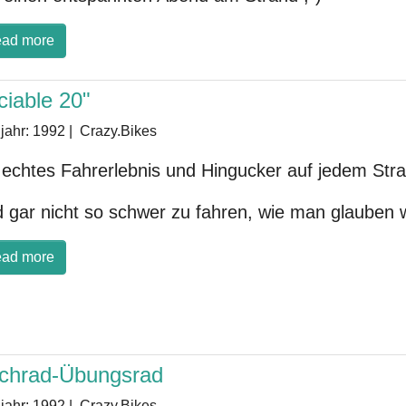
ad more
ciable 20"
jahr:
1992
|
Crazy.Bikes
 echtes Fahrerlebnis und Hingucker auf jedem Stra
 gar nicht so schwer zu fahren, wie man glauben 
ad more
chrad-Übungsrad
jahr:
1992
|
Crazy.Bikes