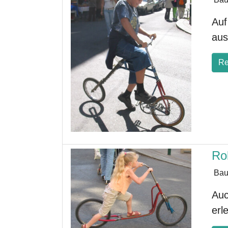
Auf
aus
Re
Rol
Bau
Auc
erl