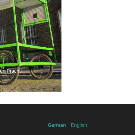
Next
zen Pracht!
German
English