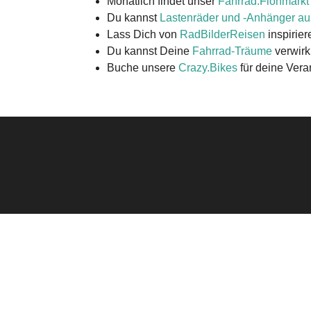
Monatlich findet unser
Fahrrad.Flohmarkt
Du kannst
Lastenräder und -Anhänger au
Lass Dich von
RadBilderReisen
inspirier
Du kannst Deine
Fahrrad-Träume
verwirk
Buche unsere
Crazy.Bikes
für deine Vera