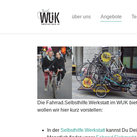
Zum Hauptinhalt springen
(curren
über uns
Angebote
Te
Die Fahrrad.Selbsthilfe.Werkstatt im WUK bie
wollen wir hier kurz vorstellen:
In der
Selbsthilfe.Werkstatt
kannst Du Dei