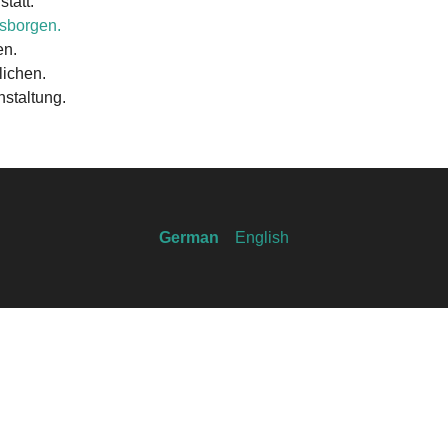
statt.
sborgen.
en.
lichen.
nstaltung.
German
English