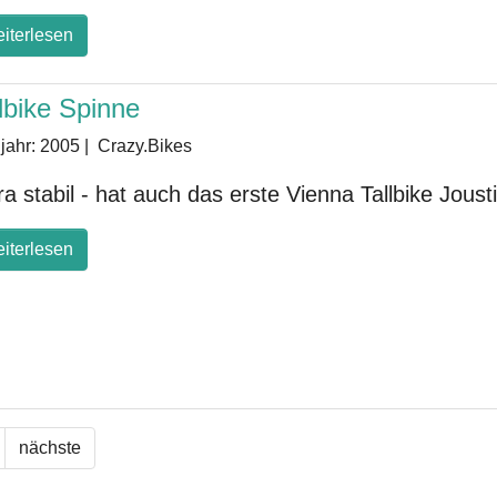
iterlesen
lbike Spinne
jahr:
2005
|
Crazy.Bikes
ra stabil - hat auch das erste Vienna Tallbike Jous
iterlesen
nächste