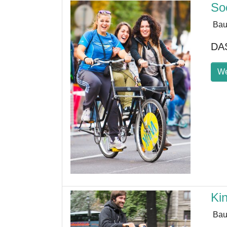
So
Bau
DAS
We
Kin
Bau