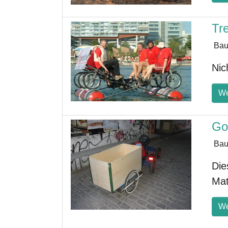
Tr
Bau
Nic
We
Go
Bau
Die
Mat
We