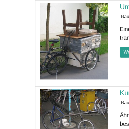
Um
Bau
Ein
tra
We
Ku
Bau
Ähn
bes