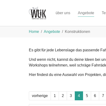
Zum Hauptinhalt springen
über uns
Angebote
Te
Sie sind hier:
Home
Angebote
Konstruktionen
Es gibt für jede Lebenslage das passende Fah
Und wenn nicht, kannst du deine Ideen bei uns
Workshops teilnehmen, weil schräge Fahrräd
Hier findest du eine Auswahl von Projekten, d
vorherige
1
2
3
4
5
6
7