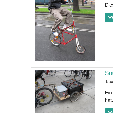
Die
We
So
Bau
Ein
hat
We