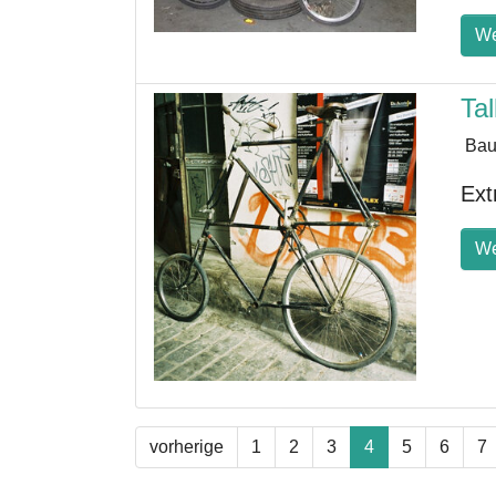
We
Tal
Bau
Ext
We
vorherige
1
2
3
4
5
6
7