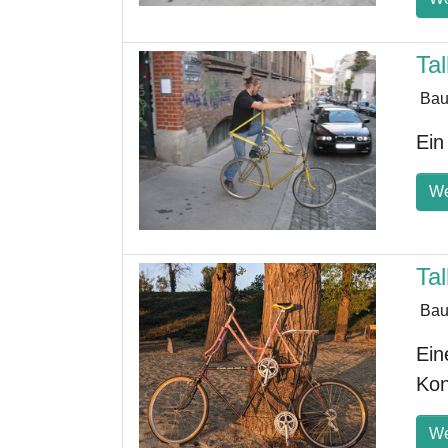
Tal
Bau
Ein
We
Tal
Bau
Ein
Kon
We