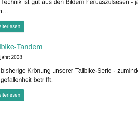
 Technik ist gut aus den Bildern heruaszulsesen - j
n…
iterlesen
llbike-Tandem
jahr:
2008
 bisherige Krönung unserer Tallbike-Serie - zumin
gefallenheit betrifft.
iterlesen