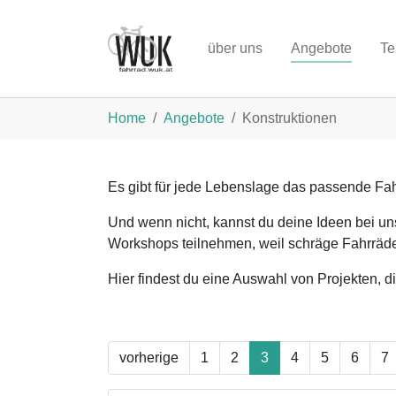
Zum Hauptinhalt springen
über uns
Angebote
Te
Sie sind hier:
Home
Angebote
Konstruktionen
Es gibt für jede Lebenslage das passende Fah
Und wenn nicht, kannst du deine Ideen bei uns
Workshops teilnehmen, weil schräge Fahrräd
Hier findest du eine Auswahl von Projekten, d
vorherige
1
2
3
4
5
6
7