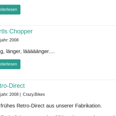
iterlesen
rtls Chopper
jahr:
2008
g, länger, lääääänger....
iterlesen
ro-Direct
jahr:
2008
|
Crazy.Bikes
 frühes Retro-Direct aus unserer Fabrikation.