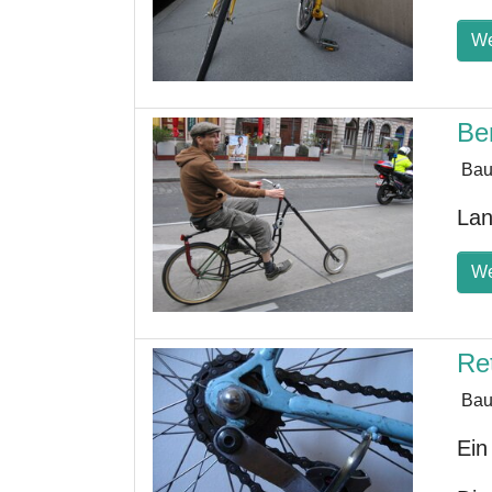
We
Be
Bau
Lan
We
Ret
Bau
Ein