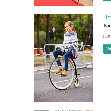
Ho
Bau
Die
We