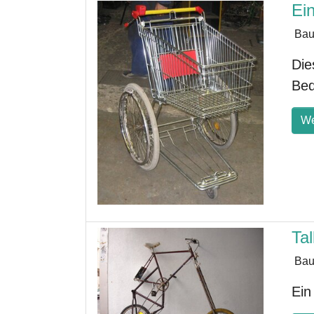
Ei
Bau
Die
Bed
We
Tal
Bau
Ein