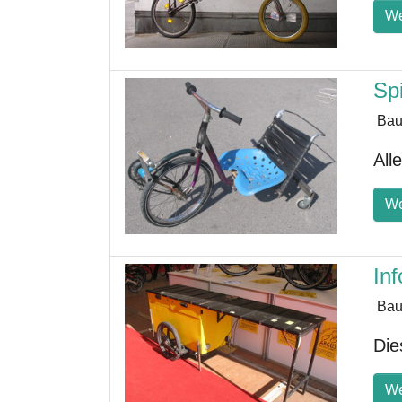
We
Sp
Bau
All
We
In
Bau
Die
We