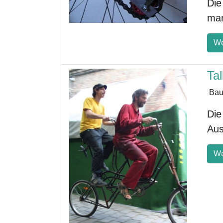
Die
ma
We
Ta
Bau
Die
Aus
We