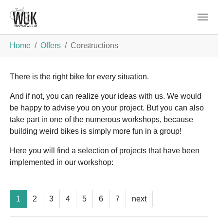
Skip to main content
You are here:
Home
Offers
Constructions
There is the right bike for every situation.
And if not, you can realize your ideas with us. We would
be happy to advise you on your project. But you can also
take part in one of the numerous workshops, because
building weird bikes is simply more fun in a group!
Here you will find a selection of projects that have been
implemented in our workshop:
1
2
3
4
5
6
7
next