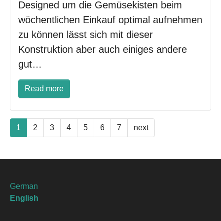
Designed um die Gemüsekisten beim
wöchentlichen Einkauf optimal aufnehmen
zu können lässt sich mit dieser
Konstruktion aber auch einiges andere
gut…
Read more
1
2
3
4
5
6
7
next
German
English