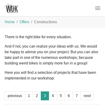
Skip to main content
You are here:
Home
Offers
Constructions
There is the right bike for every situation.
And if not, you can realize your ideas with us. We would
be happy to advise you on your project. But you can also
take part in one of the numerous workshops, because
building weird bikes is simply more fun in a group!
Here you will find a selection of projects that have been
implemented in our workshop:
previous
1
2
3
4
5
6
7
next