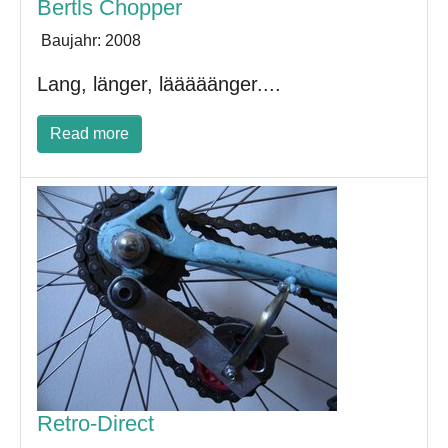
Bertls Chopper
Baujahr:
2008
Lang, länger, lääääänger....
Read more
Retro-Direct