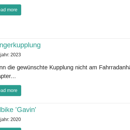
ad more
ngerkupplung
jahr:
2023
n die gewünschte Kupplung nicht am Fahrradanhän
pter...
ad more
lbike 'Gavin'
jahr:
2020