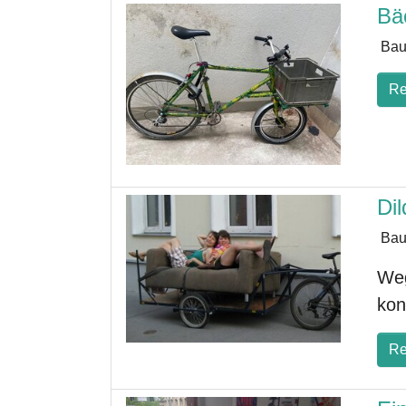
Bä
Bau
Re
Dil
Bau
Weg
kont
Re