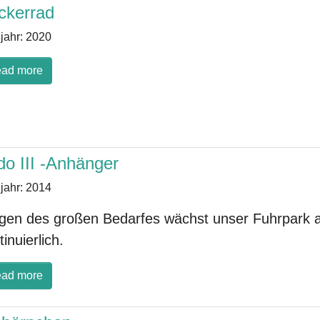
ckerrad
jahr:
2020
ad more
do III -Anhänger
jahr:
2014
en des großen Bedarfes wächst unser Fuhrpark 
inuierlich.
ad more