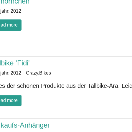
nhörnchen
jahr:
2012
ad more
lbike 'Fidi'
jahr:
2012
|
Crazy.Bikes
es der schönen Produkte aus der Tallbike-Ära. Leid
ad more
nkaufs-Anhänger