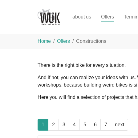
Skip to main content
about us
Offers
Termi
You are here:
Home
Offers
Constructions
There is the right bike for every situation.
And if not, you can realize your ideas with us
workshops, because building weird bikes is si
Here you will find a selection of projects tha
1
2
3
4
5
6
7
next