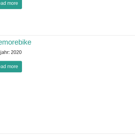
ad more
emorebike
jahr:
2020
ad more