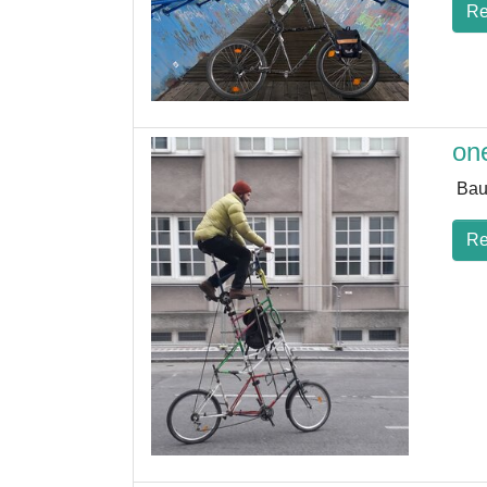
Re
on
Bau
Re