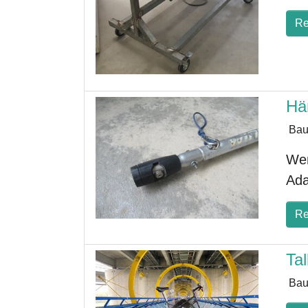
Re
Hä
Bau
Wen
Ada
Re
Tal
Bau