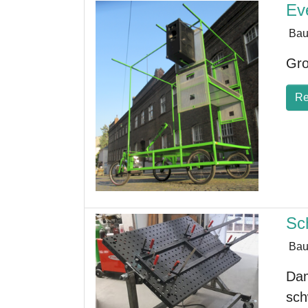
Ev
Bau
Gro
Re
Sc
Bau
Dam
sch