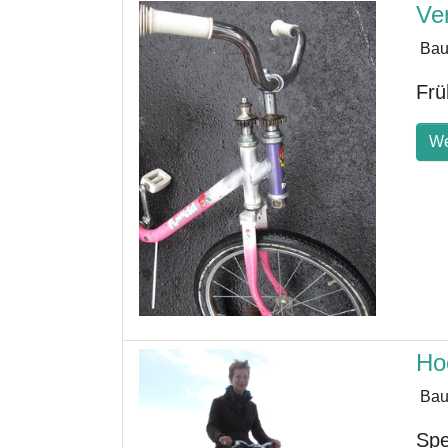
Ve
Bau
Frü
We
Ho
Bau
Spe