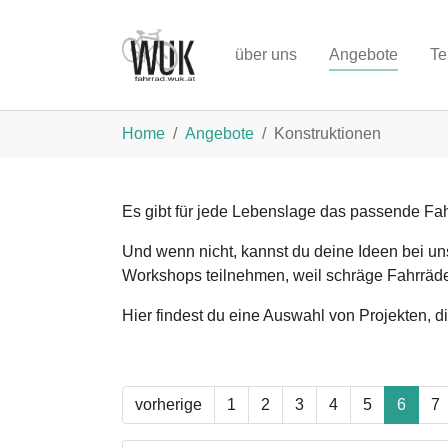
Zum Hauptinhalt springen
über uns
Angebote
Te
Sie sind hier:
Home
Angebote
Konstruktionen
Es gibt für jede Lebenslage das passende Fah
Und wenn nicht, kannst du deine Ideen bei uns
Workshops teilnehmen, weil schräge Fahrräd
Hier findest du eine Auswahl von Projekten, d
vorherige
1
2
3
4
5
6
7