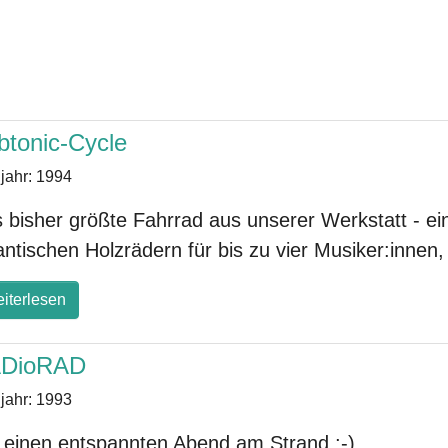
btonic-Cycle
jahr:
1994
 bisher größte Fahrrad aus unserer Werkstatt - e
antischen Holzrädern für bis zu vier Musiker:inn
iterlesen
DioRAD
jahr:
1993
 einen entspannten Abend am Strand ;-)