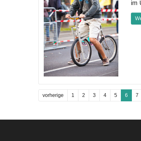
im 
We
vorherige
1
2
3
4
5
6
7