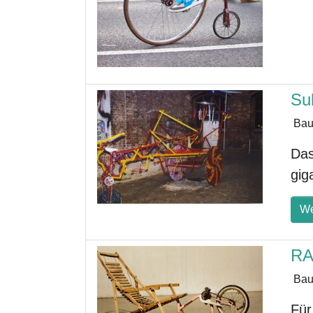
Su
Bau
Das
gig
We
RA
Bau
Für