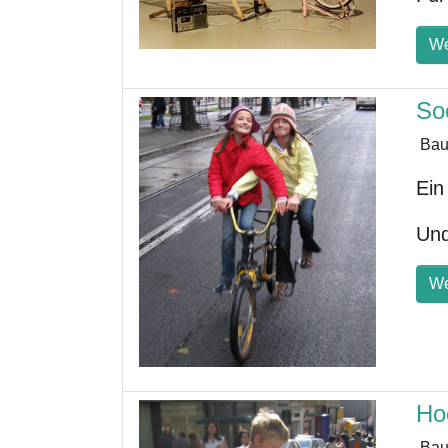
We
So
Bau
Ein
Und
We
Ho
Bau