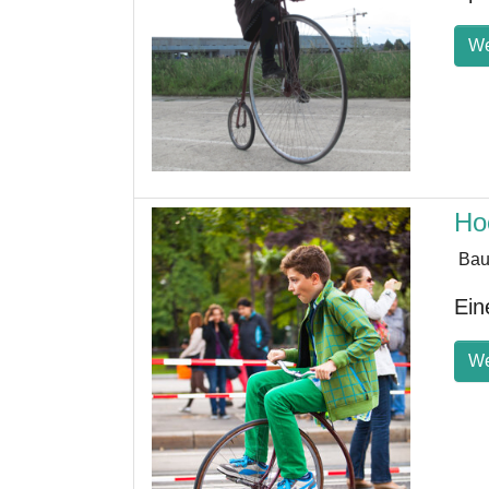
We
Ho
Bau
Ein
We