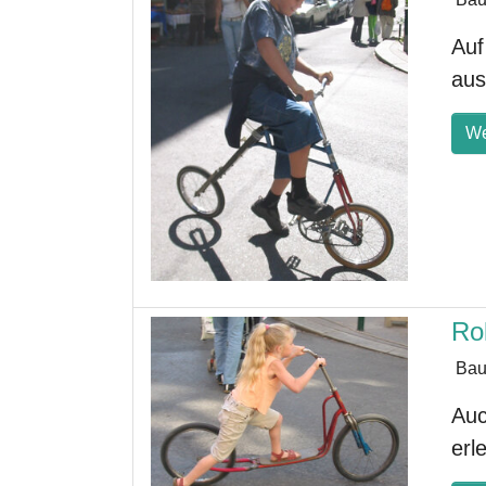
Auf
aus
We
Rol
Bau
Auc
erl