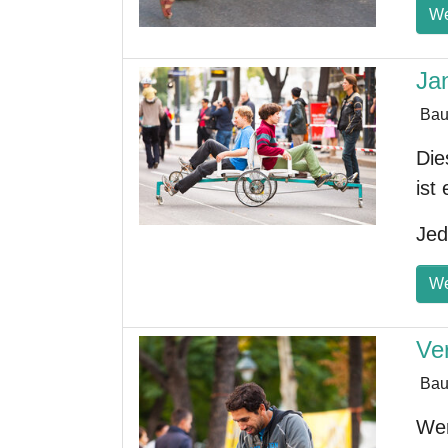
We
Ja
Bau
Die
ist
Jed
We
Ve
Bau
Wer